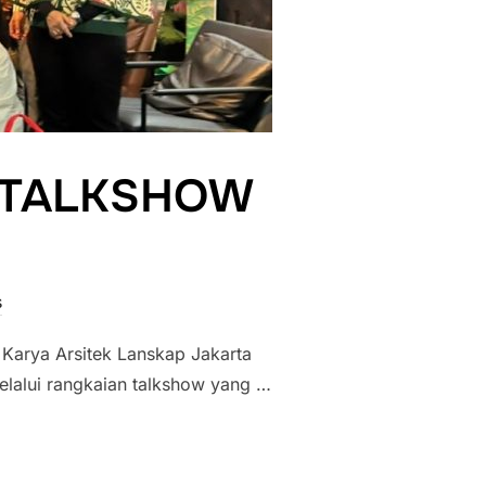
 TALKSHOW
s
 Karya Arsitek Lanskap Jakarta
elalui rangkaian talkshow yang …
RAKAN TALKSHOW DALAM JAF 2025”