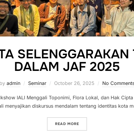
ARTA SELENGGARAKAN
DALAM JAF 2025
Posted
by
admin
Seminar
October 26, 2025
No Comment
on
lkshow IALI Menggali Toponimi, Flora Lokal, dan Hak Cipta
ali menyajikan diskursus mendalam tentang identitas kota m
“IALI JAKARTA SELENGGA
READ MORE