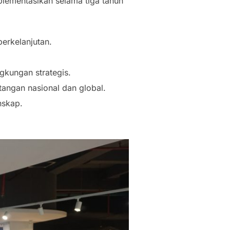
plementasikan selama tiga tahun
erkelanjutan.
gkungan strategis.
angan nasional dan global.
nskap.