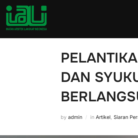
Skip
to
content
PELANTIKA
DAN SYUK
BERLANGS
by
admin
in
Artikel
,
Siaran Per