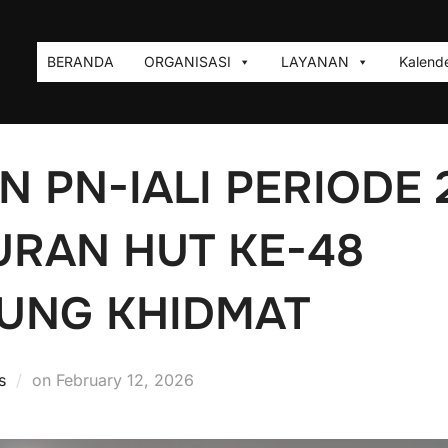
BERANDA
ORGANISASI
LAYANAN
Kalende
N PN-IALI PERIODE 
URAN HUT KE-48
UNG KHIDMAT
Posted
s
on
February 12, 2026
on