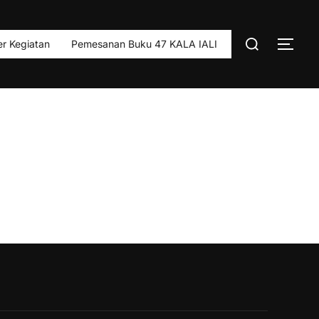
Search
r Kegiatan
Pemesanan Buku 47 KALA IALI
TOG
for: